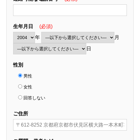
生年月日
(必須)
年
月
日
性別
男性
女性
回答しない
ご住所