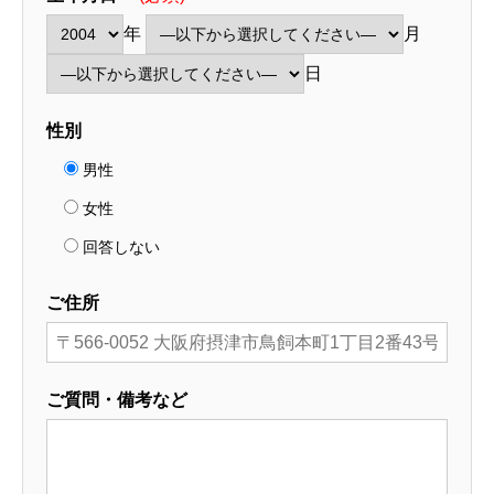
年
月
日
性別
男性
女性
回答しない
ご住所
ご質問・備考など